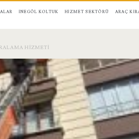
MALAR
İNEGÖL KOLTUK
HIZMET SEKTÖRÜ
ARAÇ KI
RALAMA HIZMETI