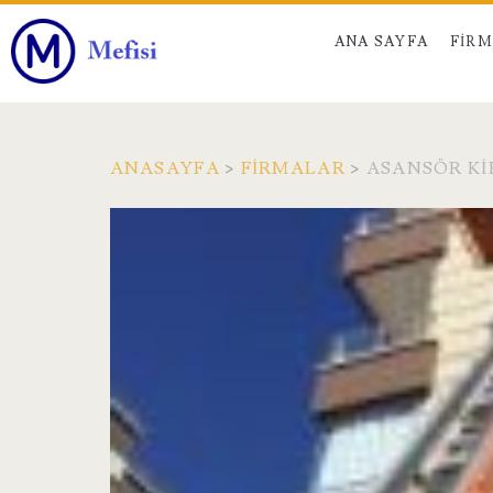
ANA SAYFA
FIR
ANASAYFA
>
FIRMALAR
>
ASANSÖR KI