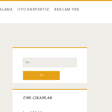
RALAMA
OTO EKSPERTIZ
REKLAM VER
Birincil
Yan
Ara:
Menü
ÖNE ÇIKANLAR