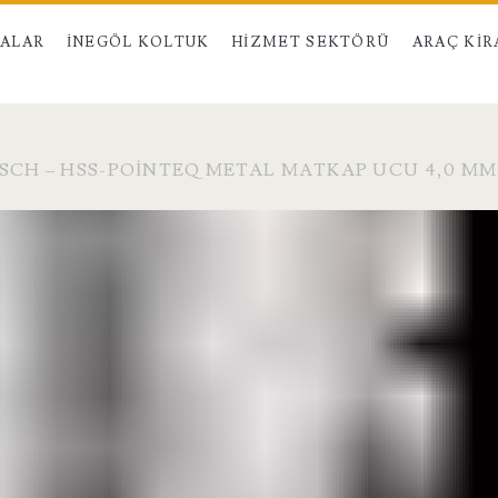
MALAR
İNEGÖL KOLTUK
HIZMET SEKTÖRÜ
ARAÇ KI
SCH – HSS-POINTEQ METAL MATKAP UCU 4,0 MM 