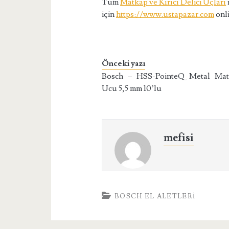
Tüm
Matkap ve Kırıcı Delici Uçları
için
https://www.ustapazar.com
onli
Önceki yazı
Bosch – HSS-PointeQ Metal Ma
Ucu 5,5 mm 10’lu
mefisi
BOSCH EL ALETLERI