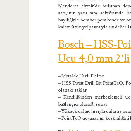
Menderes /İzmir’de bulunan depo
satışının yanı sıra sektöründe l
bayiliğiyle beraber perakende ve onl
kalem ürün yelpazesiyle siz değerli
Bosch – HSS-Po
Ucu 4,0 mm 2’li
– Metalde Hızlı Delme
– HSS Twist Drill Bit PointTeQ, Po
olanağı sağlar
– Kendiliğinden merkezlemeli uç
başlangıcı olanağı sunar
– Yüksek delme hızıyla daha az ısı
– PointTeQ uç tasarımı keskinliğini