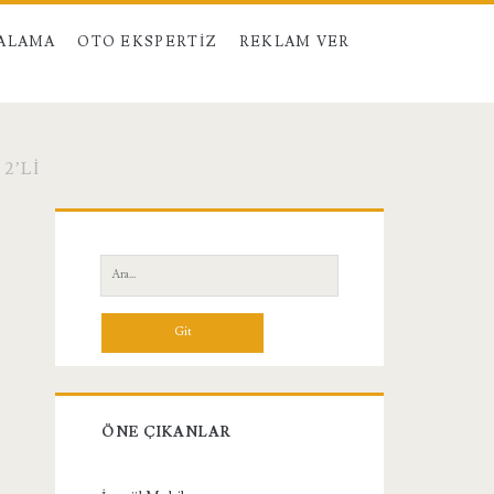
RALAMA
OTO EKSPERTIZ
REKLAM VER
2’LI
Birincil
Yan
Ara:
Menü
ÖNE ÇIKANLAR