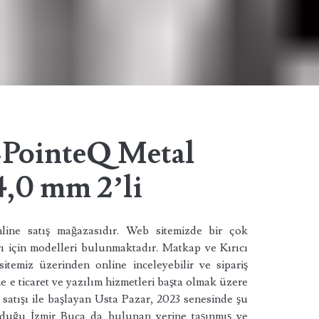
-PointeQ Metal
,0 mm 2’li
ine satış mağazasıdır. Web sitemizde bir çok
rı için modelleri bulunmaktadır. Matkap ve Kırıcı
itemiz üzerinden online inceleyebilir ve sipariş
ne e ticaret ve yazılım hizmetleri başta olmak üzere
rı satışı ile başlayan Usta Pazar, 2023 senesinde şu
olduğu İzmir Buca da bulunan yerine taşınmış ve