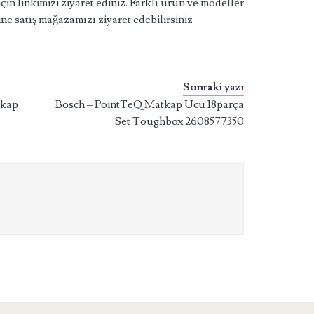
için linkimizi ziyaret ediniz. Farklı ürün ve modeller
ne satış mağazamızı ziyaret edebilirsiniz
Sonraki yazı
tkap
Bosch – PointTeQ Matkap Ucu 18parça
Set Toughbox 2608577350