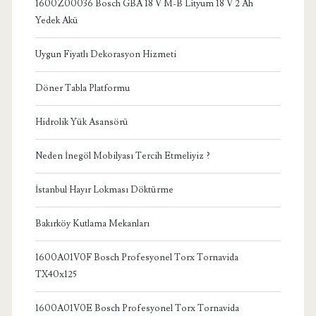
1600Z00036 Bosch GBA 18 V M-B Lityum 18 V 2 Ah
Yedek Akü
Uygun Fiyatlı Dekorasyon Hizmeti
Döner Tabla Platformu
Hidrolik Yük Asansörü
Neden İnegöl Mobilyası Tercih Etmeliyiz ?
İstanbul Hayır Lokması Döktürme
Bakırköy Kutlama Mekanları
1600A01V0F Bosch Profesyonel Torx Tornavida
TX40x125
1600A01V0E Bosch Profesyonel Torx Tornavida