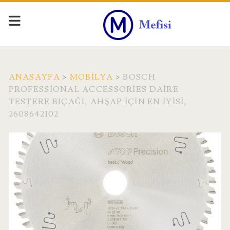
ANASAYFA
>
MOBILYA
>
BOSCH
PROFESSIONAL ACCESSORIES DAIRE
TESTERE BIÇAĞI, AHŞAP IÇIN EN IYISI,
2608642102