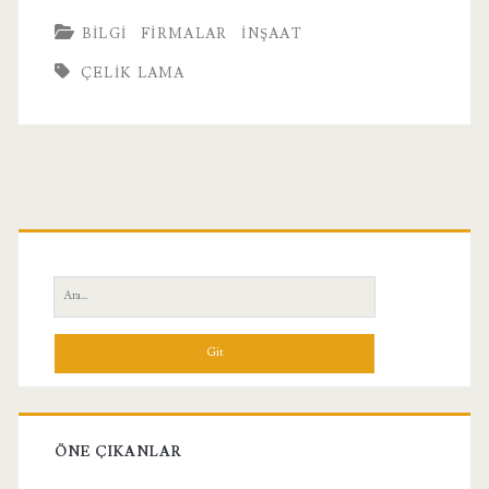
BILGI
FIRMALAR
İNŞAAT
ÇELIK LAMA
Birincil
Yan
Ara:
Menü
ÖNE ÇIKANLAR