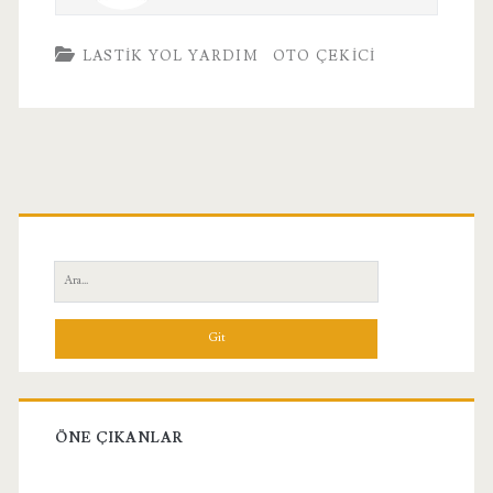
LASTIK YOL YARDIM
OTO ÇEKICI
Birincil
Yan
Ara:
Menü
ÖNE ÇIKANLAR