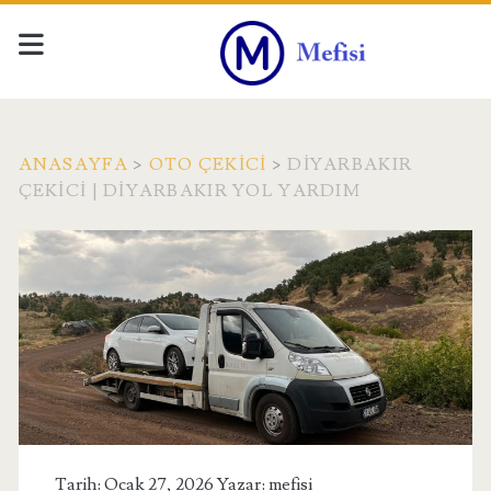
ANASAYFA
>
OTO ÇEKICI
>
DIYARBAKIR
ÇEKICI | DIYARBAKIR YOL YARDIM
Tarih: Ocak 27, 2026 Yazar:
mefisi