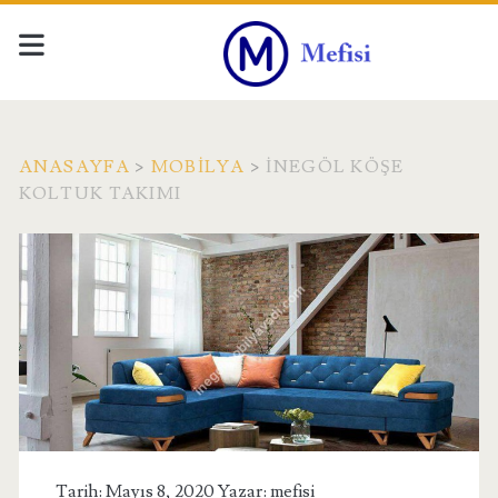
ANASAYFA
>
MOBILYA
>
İNEGÖL KÖŞE
KOLTUK TAKIMI
Tarih: Mayıs 8, 2020 Yazar:
mefisi