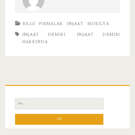
BILGI
FIRMALAR
İNŞAAT
MOBILYA
INŞAAT DEMIRI
İNŞAAT DEMIRI
HAKKINDA
Birincil
Yan
Ara:
Menü