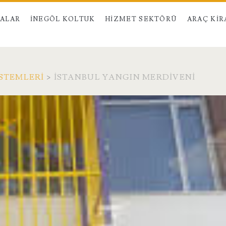
MALAR
İNEGÖL KOLTUK
HIZMET SEKTÖRÜ
ARAÇ KI
ISTEMLERI
>
İSTANBUL YANGIN MERDIVENI