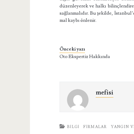
düzenleyerek ve halkı bilinçlendire
sağlanmalıdır. Bu şekilde, İstanbul’d
mal kaybı önlenir.
Önceki yazı
Oto Ekspertiz Hakkında
mefisi
BILGI
FIRMALAR
YANGIN V