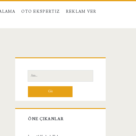
RALAMA
OTO EKSPERTIZ
REKLAM VER
Birincil
Yan
Ara:
Menü
ÖNE ÇIKANLAR