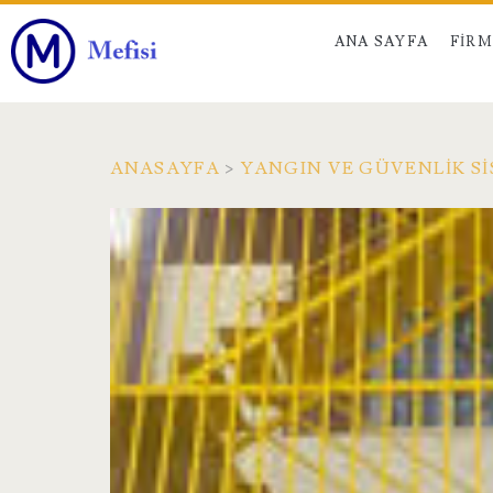
ANA SAYFA
FIR
ANASAYFA
>
YANGIN VE GÜVENLIK S