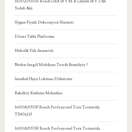
1600Z00036 Bosch GBA 18 V M-B Lityum 18 V 2 Ah
Yedek Akü
Uygun Fiyatlı Dekorasyon Hizmeti
Döner Tabla Platformu
Hidrolik Yük Asansörü
Neden İnegöl Mobilyası Tercih Etmeliyiz ?
İstanbul Hayır Lokması Döktürme
Bakırköy Kutlama Mekanları
1600A01V0F Bosch Profesyonel Torx Tornavida
TX40x125
1600A01V0E Bosch Profesyonel Torx Tornavida