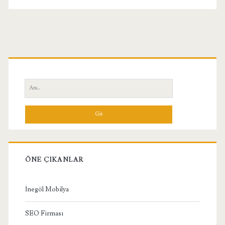
Birincil
Yan
Ara:
Menü
ÖNE ÇIKANLAR
İnegöl Mobilya
SEO Firması