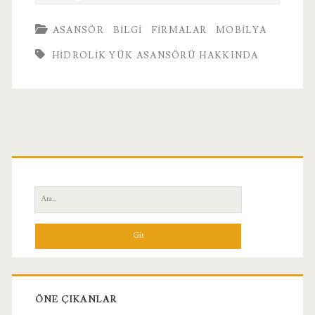
ASANSÖR
BILGI
FIRMALAR
MOBILYA
HIDROLIK YÜK ASANSÖRÜ HAKKINDA
Birincil
Yan
Ara:
Menü
ÖNE ÇIKANLAR