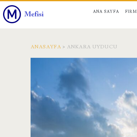
ANA SAYFA
FIR
ANASAYFA
>
ANKARA UYDUCU
Etiket:
<span>ankara
uyducu</span>