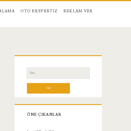
RALAMA
OTO EKSPERTIZ
REKLAM VER
Birincil
Yan
Ara:
Menü
ÖNE ÇIKANLAR