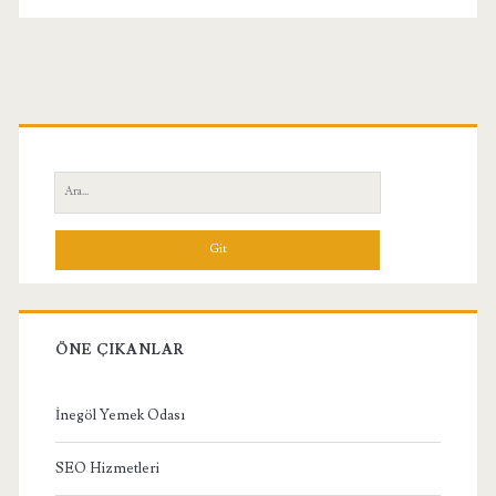
Birincil
Yan
Ara:
Menü
ÖNE ÇIKANLAR
İnegöl Yemek Odası
SEO Hizmetleri