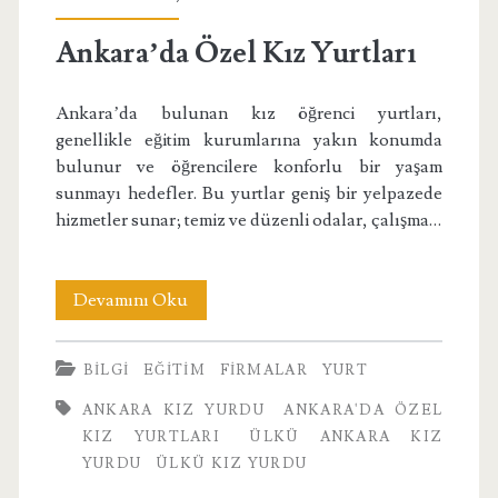
Ankara’da Özel Kız Yurtları
Ankara’da bulunan kız öğrenci yurtları,
genellikle eğitim kurumlarına yakın konumda
bulunur ve öğrencilere konforlu bir yaşam
sunmayı hedefler. Bu yurtlar geniş bir yelpazede
hizmetler sunar; temiz ve düzenli odalar, çalışma…
Ankara’da
Devamını Oku
Özel
BILGI
EĞITIM
FIRMALAR
YURT
Kız
ANKARA KIZ YURDU
ANKARA'DA ÖZEL
Yurtları
KIZ YURTLARI
ÜLKÜ ANKARA KIZ
YURDU
ÜLKÜ KIZ YURDU