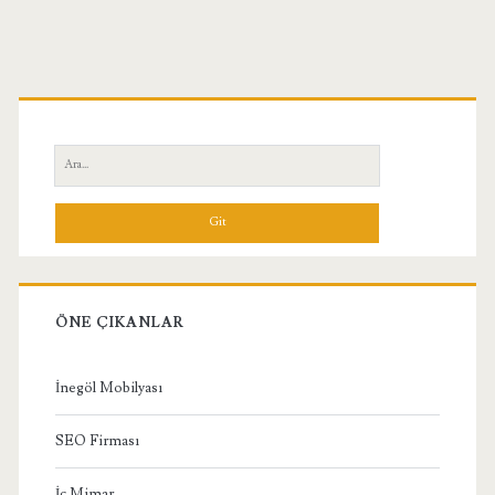
Birincil
Yan
Ara:
Menü
ÖNE ÇIKANLAR
İnegöl Mobilyası
SEO Firması
İç Mimar