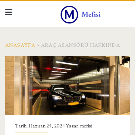
ANASAYFA
>
ARAÇ ASANSÖRÜ HAKKINDA
Etiket:
<span>Araç
Asansörü
Hakkında</span>
Tarih: Haziran 24, 2024 Yazar:
mefisi