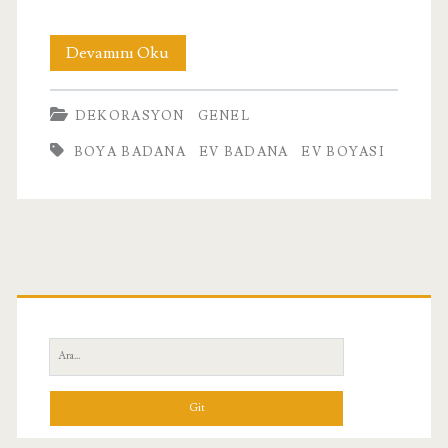
Boya
Devamını Oku
Badana
DEKORASYON
GENEL
BOYA BADANA
EV BADANA
EV BOYASI
Birincil
Yan
Ara:
Menü