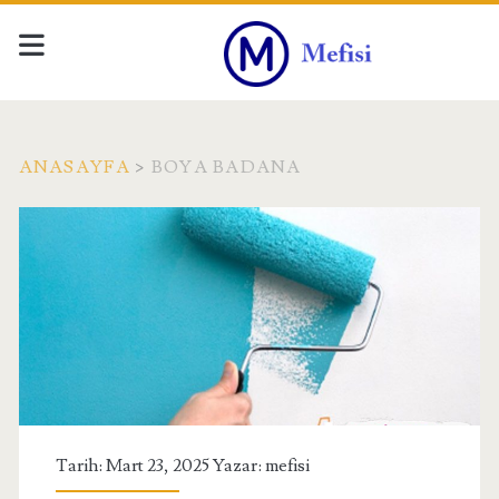
ANASAYFA
>
BOYA BADANA
Etiket:
<span>Boya
badana</span>
Tarih: Mart 23, 2025 Yazar:
mefisi