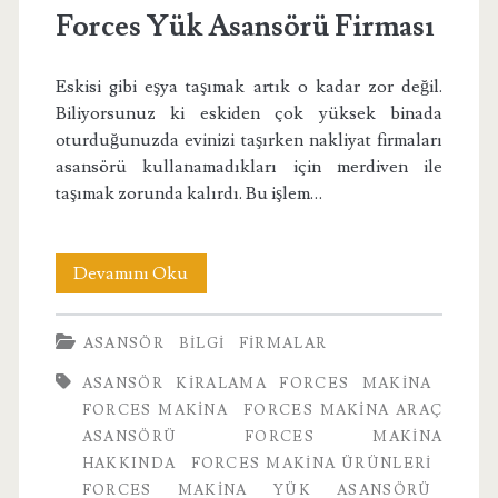
Forces Yük Asansörü Firması
Eskisi gibi eşya taşımak artık o kadar zor değil.
Biliyorsunuz ki eskiden çok yüksek binada
oturduğunuzda evinizi taşırken nakliyat firmaları
asansörü kullanamadıkları için merdiven ile
taşımak zorunda kalırdı. Bu işlem…
Forces
Devamını Oku
Yük
ASANSÖR
BILGI
FIRMALAR
Asansörü
ASANSÖR KIRALAMA FORCES MAKINA
Firması
FORCES MAKINA
FORCES MAKINA ARAÇ
ASANSÖRÜ
FORCES MAKINA
HAKKINDA
FORCES MAKINA ÜRÜNLERI
FORCES MAKINA YÜK ASANSÖRÜ