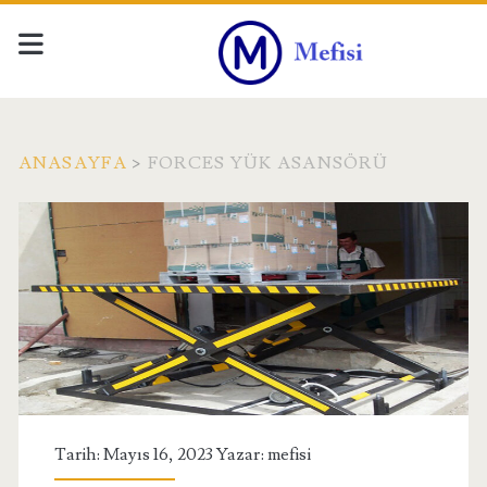
ANASAYFA
>
FORCES YÜK ASANSÖRÜ
Etiket:
<span>forces
yük
asansörü</span>
Tarih: Mayıs 16, 2023 Yazar:
mefisi