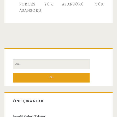
FORCES YÜK ASANSÖRÜ
YÜK
ASANSÖRÜ
Birincil
Yan
Ara:
Menü
ÖNE ÇIKANLAR
İnegöl Koltuk Takımı