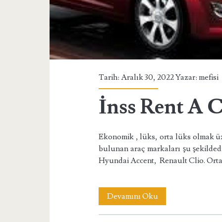
Tarih: Aralık 30, 2022 Yazar:
mefisi
İnss Rent A 
Ekonomik , lüks, orta lüks olmak üz
bulunan araç markaları şu şekildedi
Hyundai Accent, Renault Clio. Ort
İnss
Devamını Oku
Rent