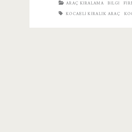
ARAÇ KIRALAMA
BILGI
FI
A
KOCAELI KIRALIK ARAÇ
KO
Car
Araç
Modelleri