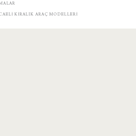
RMALAR
CAELI KIRALIK ARAÇ MODELLERI