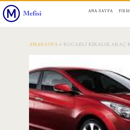
ANA SAYFA
FIR
ANASAYFA
>
KOCAELI KIRALIK ARAÇ
Etiket:
<span>Kocaeli
Kiralık
Araç
Modelleri</span>