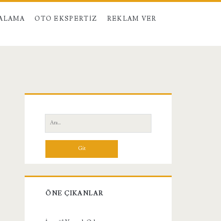
RALAMA
OTO EKSPERTIZ
REKLAM VER
Birincil
Yan
Ara:
Menü
ÖNE ÇIKANLAR