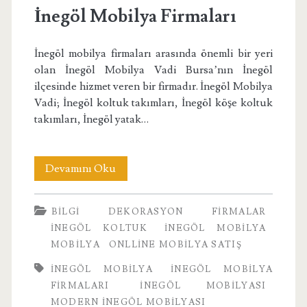
İnegöl Mobilya Firmaları
İnegöl mobilya firmaları arasında önemli bir yeri
olan İnegöl Mobilya Vadi Bursa’nın İnegöl
ilçesinde hizmet veren bir firmadır. İnegöl Mobilya
Vadi; İnegöl koltuk takımları, İnegöl köşe koltuk
takımları, İnegöl yatak…
İnegöl
Devamını Oku
Mobilya
BILGI
DEKORASYON
FIRMALAR
Firmaları
İNEGÖL KOLTUK
İNEGÖL MOBILYA
MOBILYA
ONLLINE MOBILYA SATIŞ
INEGÖL MOBILYA
İNEGÖL MOBILYA
FIRMALARI
INEGÖL MOBILYASI
MODERN İNEGÖL MOBILYASI