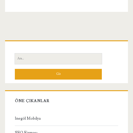
Birincil
Yan
Ara:
Menü
ÖNE ÇIKANLAR
İnegöl Mobilya
SEO Firması