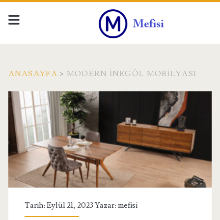
ANASAYFA
>
MODERN İNEGÖL MOBILYASI
Etiket:
<span>Modern
İnegöl
Mobilyası</span>
Tarih: Eylül 21, 2023 Yazar:
mefisi