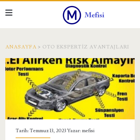
ANASAYFA
>
OTO EKSPERTIZ AVANTAJLARI
Etiket:
<span>Oto
Ekspertiz
Avantajları</span>
Tarih: Temmuz 13, 2023 Yazar:
mefisi