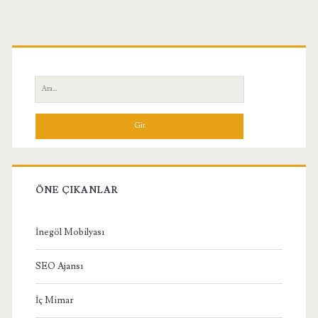
Birincil
Yan
Ara:
Menü
ÖNE ÇIKANLAR
İnegöl Mobilyası
SEO Ajansı
İç Mimar