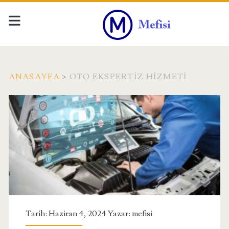
ANASAYFA
>
OTO EKSPERTIZ HIZMETI
Etiket:
<span>Oto
Ekspertiz
Hizmeti</span>
Tarih: Haziran 4, 2024 Yazar:
mefisi