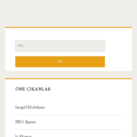
Birincil
Yan
Ara:
Menü
ÖNE ÇIKANLAR
İnegöl Mobilyası
SEO Ajansı
İç Mimar