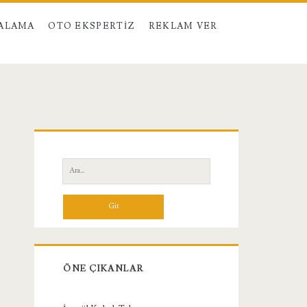
RALAMA
OTO EKSPERTIZ
REKLAM VER
Birincil
Yan
Ara:
Menü
ÖNE ÇIKANLAR