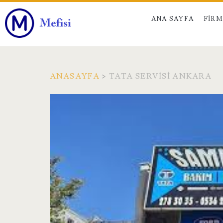
ANA SAYFA
FIR
ANASAYFA
>
TATA SERVISI ANKARA
Etiket:
<span>tata
servisi
ankara</span>