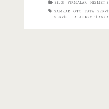
BILGI
FIRMALAR
HIZMET 
Servisi
SAMKAR OTO TATA SERVI
SERVISI
TATA SERVISI ANK