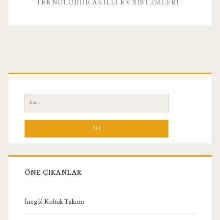
TEKNOLOJIDE AKILLI EV SISTEMLERI
Birincil
Yan
Ara:
Menü
ÖNE ÇIKANLAR
İnegöl Koltuk Takımı