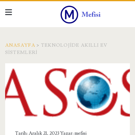
ANASAYFA
>
TEKNOLOJIDE AKILLI EV
SISTEMLERI
Etiket:
<span>Teknolojide
Akıllı
Ev
Sistemleri</span>
Tarih: Aralık 21, 2023 Yazar:
mefisi