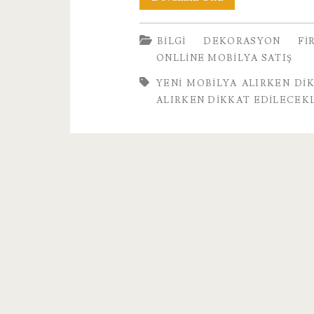
Mobilya
BILGI
DEKORASYON
FI
Alırken
ONLLINE MOBILYA SATIŞ
Dikkat
YENI MOBILYA ALIRKEN DI
Edilecek
ALIRKEN DIKKAT EDILECEK
Hususlar