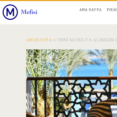
ANA SAYFA
FIR
ANASAYFA
>
YENI MOBILYA ALIRKEN 
Etiket:
<span>Yeni
Mobilya
Alırken
Dikkat