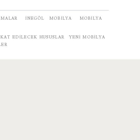
RMALAR
İNEGÖL MOBILYA
MOBILYA
KKAT EDILECEK HUSUSLAR
YENI MOBILYA
LER