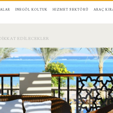
MALAR
İNEGÖL KOLTUK
HIZMET SEKTÖRÜ
ARAÇ KI
DIKKAT EDILECEKLER