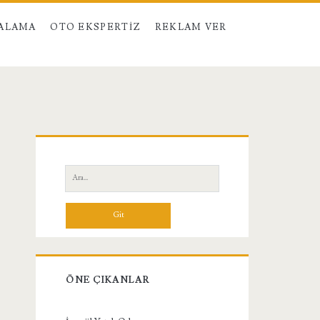
RALAMA
OTO EKSPERTIZ
REKLAM VER
Birincil
Yan
Ara:
Menü
ÖNE ÇIKANLAR