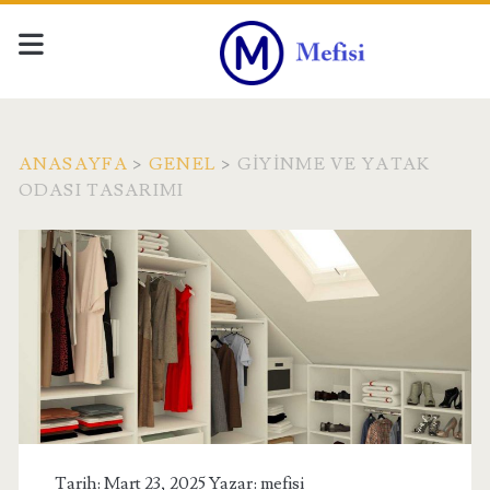
ANASAYFA
>
GENEL
>
GIYINME VE YATAK
ODASI TASARIMI
Tarih: Mart 23, 2025 Yazar:
mefisi