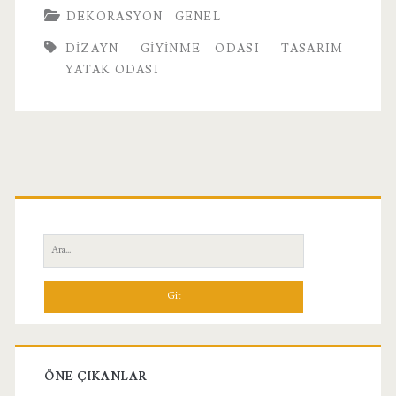
DEKORASYON
GENEL
DIZAYN
GIYINME ODASI
TASARIM
YATAK ODASI
Birincil
Yan
Ara:
Menü
ÖNE ÇIKANLAR