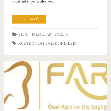
tarafından yönetilen ve…
Kurtköy
Devamını Oku
Diş
BILGI
FIRMALAR
SAĞLIK
Poliklinikleri
KURTKÖY DIŞ POLIKLINIKLERI