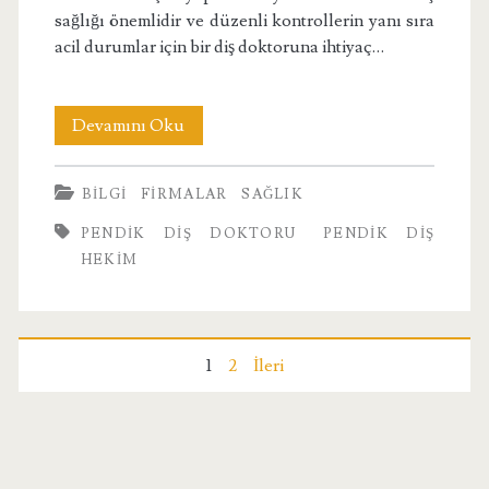
sağlığı önemlidir ve düzenli kontrollerin yanı sıra
acil durumlar için bir diş doktoruna ihtiyaç…
Pendik
Devamını Oku
Diş
BILGI
FIRMALAR
SAĞLIK
Doktoru
PENDIK DIŞ DOKTORU
PENDIK DIŞ
HEKIM
Yazı
1
2
İleri
sayfalandırması