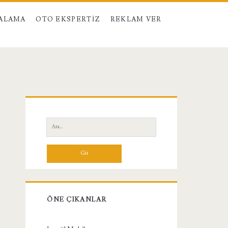
RALAMA
OTO EKSPERTIZ
REKLAM VER
Birincil
Yan
Ara:
Menü
ÖNE ÇIKANLAR