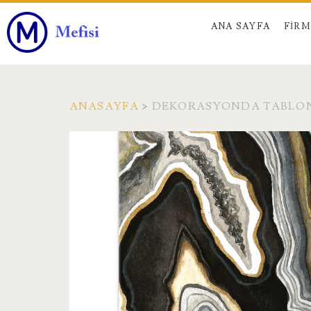
ANA SAYFA
FIR
ANASAYFA
>
DEKORASYONDA TABLO
Etiket:
<span>dekorasyon
tablonun
önemi</span>