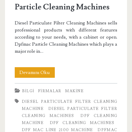
machine</span>
Particle Cleaning Machines
Diesel Particulate Filter Cleaning Machines sells
professional products with different features
according to your needs, with a cabinet or open.
Dpfmac Particle Cleaning Machines which plays a
major role in…
Particle
Devamını Oku
Cleaning
BILGI
FIRMALAR
MAKINE
Machines
DIESEL PARTICULATE FILTER CLEANING
MACHINE
DIESEL PARTICULATE FILTER
CLEANING MACHINES
DPF CLEANING
MACHINE
DPF CLEANING MACHINES
DPF MAC LINE 2100 MACHINE
DPFMAC