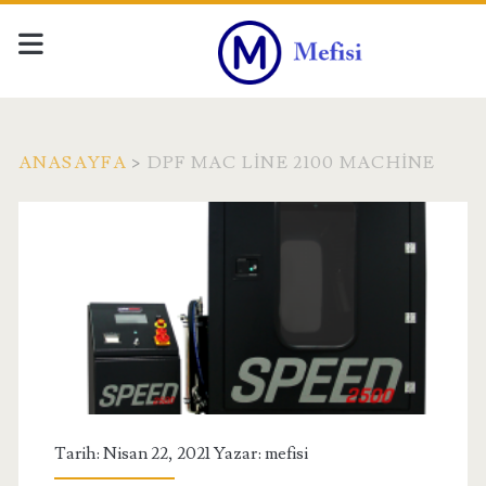
ANASAYFA
>
DPF MAC LINE 2100 MACHINE
Etiket:
<span>Dpf
mac
Line
2100
Tarih: Nisan 22, 2021 Yazar:
mefisi