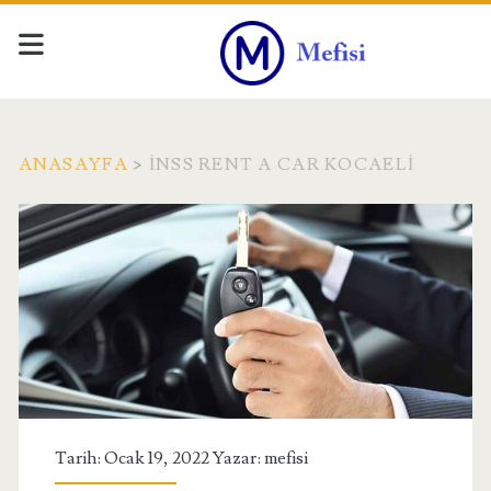
ANASAYFA
>
İNSS RENT A CAR KOCAELI
Etiket:
<span>İnss
Rent
A
Car
Tarih: Ocak 19, 2022 Yazar:
mefisi