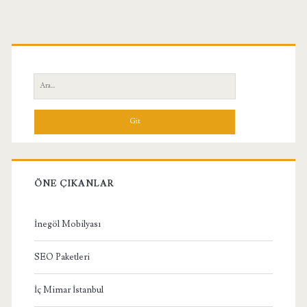
Birincil
Yan
Ara:
Menü
ÖNE ÇIKANLAR
İnegöl Mobilyası
SEO Paketleri
İç Mimar İstanbul