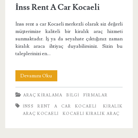
Kocaeli</span>
İnss Rent A Car Kocaeli
İnss rent a car Kocaeli merkezli olarak siz değerli
müşterimize kaliteli bir kiralık araç hizmeti
sunmaktadır. İş ya da seyahate çıktığınız zaman
kiralık araca ihtiyaç duyabilirsiniz. Sizin bu
taleplerinizi en…
İnss
Devamını Oku
Rent
ARAÇ KIRALAMA
BILGI
FIRMALAR
A
İNSS RENT A CAR KOCAELI
KIRALIK
Car
ARAÇ KOCAELI
KOCAELI KIRALIK ARAÇ
Kocaeli