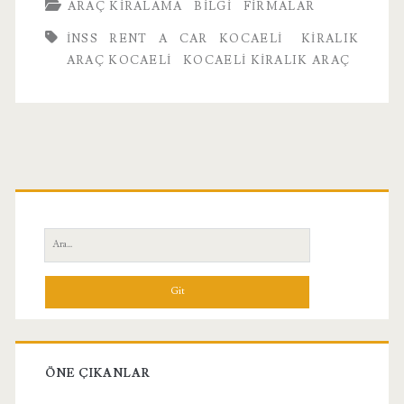
ARAÇ KIRALAMA
BILGI
FIRMALAR
İNSS RENT A CAR KOCAELI
KIRALIK
ARAÇ KOCAELI
KOCAELI KIRALIK ARAÇ
Birincil
Yan
Ara:
Menü
ÖNE ÇIKANLAR