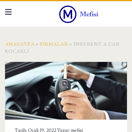
ANASAYFA
>
FIRMALAR
>
İNSS RENT A CAR
KOCAELI
Tarih: Ocak 19, 2022 Yazar:
mefisi