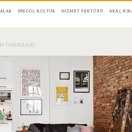
MALAR
İNEGÖL KOLTUK
HIZMET SEKTÖRÜ
ARAÇ KI
N ÖNERILERI