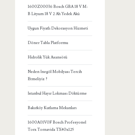
1600Z00036 Bosch GBA 18 V M-
B Lityum 18 V 2 Ah Yedek Akü
Uygun Fiyatlı Dekorasyon Hizmeti
Döner Tabla Platformu
Hidrolik Yük Asansörü
Neden İnegöl Mobilyası Tercih
Etmeliyiz ?
İstanbul Hayır Lokması Döktürme
Bakırköy Kutlama Mekanları
1600A01V0F Bosch Profesyonel
Torx Tornavida TX40x125