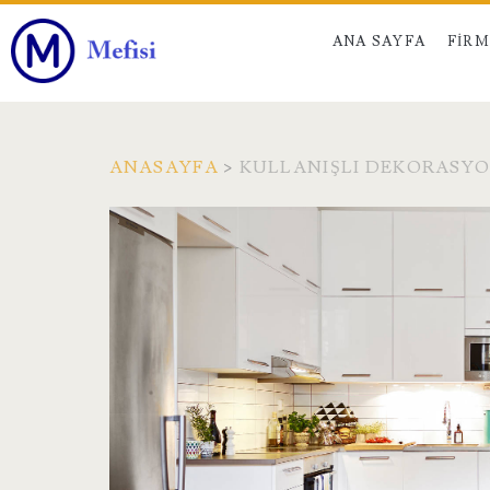
ANA SAYFA
FIR
ANASAYFA
>
KULLANIŞLI DEKORASYO
Etiket:
<span>Kullanışlı
Dekorasyon
Önerileri</span>