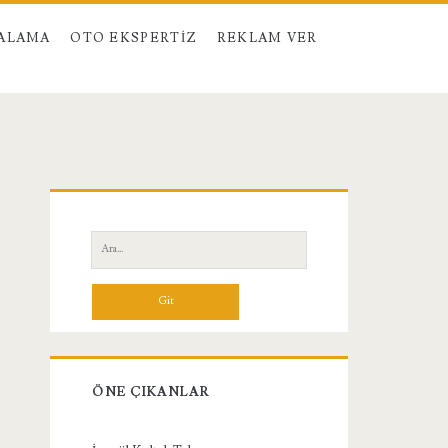
RALAMA
OTO EKSPERTIZ
REKLAM VER
Birincil
Yan
Ara:
Menü
ÖNE ÇIKANLAR