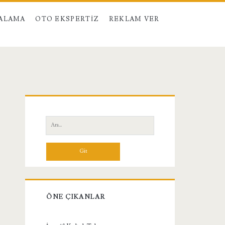
RALAMA
OTO EKSPERTIZ
REKLAM VER
Birincil
Yan
Ara:
Menü
ÖNE ÇIKANLAR