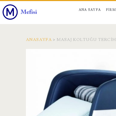
ANA SAYFA
FIR
ANASAYFA
>
MASAJ KOLTUĞU TERCIH
Etiket:
<span>Masaj
Koltuğu
Tercih
Sebepleri</span>