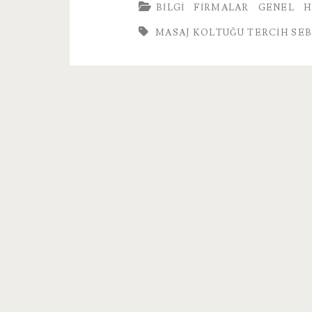
BILGI
FIRMALAR
GENEL
H
Tercih
MASAJ KOLTUĞU TERCIH SEB
Sebepleri