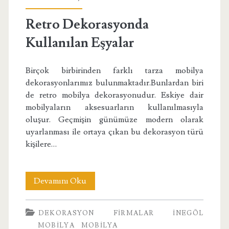
Retro Dekorasyonda
Kullanılan Eşyalar
Birçok birbirinden farklı tarza mobilya
dekorasyonlarımız bulunmaktadır.Bunlardan biri
de retro mobilya dekorasyonudur. Eskiye dair
mobilyaların aksesuarların kullanılmasıyla
oluşur. Geçmişin günümüze modern olarak
uyarlanması ile ortaya çıkan bu dekorasyon türü
kişilere…
Retro
Devamını Oku
Dekorasyonda
DEKORASYON
FIRMALAR
İNEGÖL
Kullanılan
MOBILYA
MOBILYA