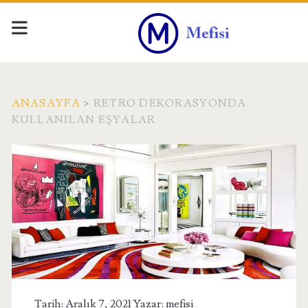
ANASAYFA
>
RETRO DEKORASYONDA
KULLANILAN EŞYALAR
Etiket:
<span>Retro
Dekorasyonda
Kullanılan
Eşyalar</span>
Tarih: Aralık 7, 2021 Yazar:
mefisi