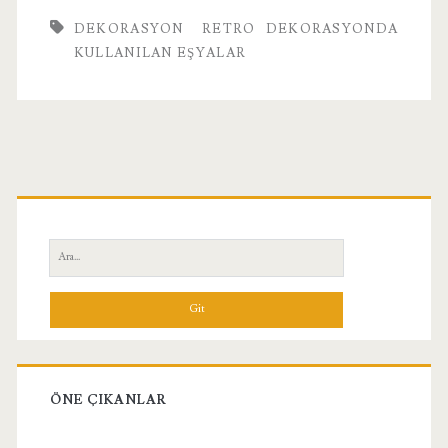
Eşyalar
DEKORASYON
RETRO DEKORASYONDA
KULLANILAN EŞYALAR
Birincil
Yan
Ara:
Menü
ÖNE ÇIKANLAR