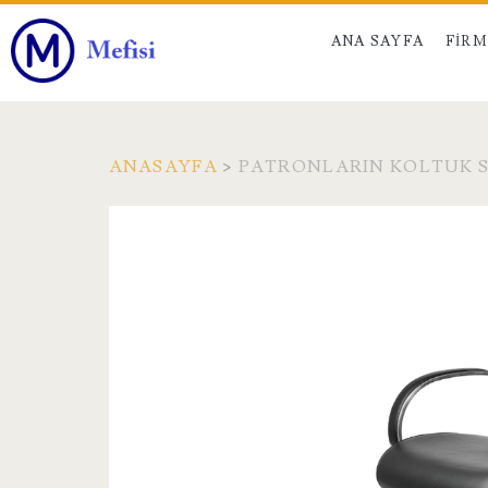
ANA SAYFA
FIR
ANASAYFA
>
PATRONLARIN KOLTUK S
Etiket:
<span>Patronların
Koltuk
Seçimi</span>