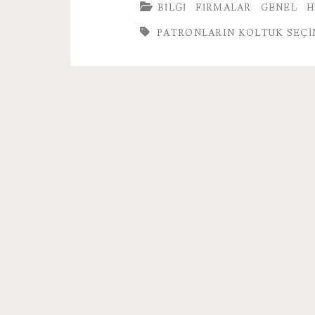
BILGI
FIRMALAR
GENEL
H
Seçimi
PATRONLARIN KOLTUK SEÇI