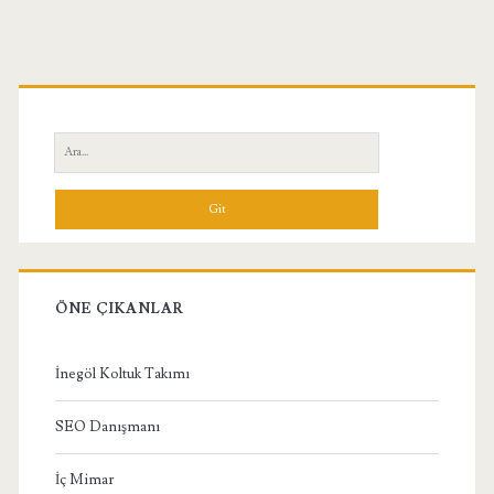
Birincil
Yan
Ara:
Menü
ÖNE ÇIKANLAR
İnegöl Koltuk Takımı
SEO Danışmanı
İç Mimar