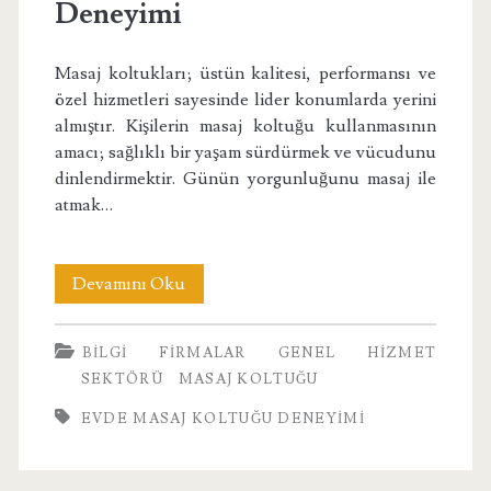
Deneyimi
Masaj koltukları; üstün kalitesi, performansı ve
özel hizmetleri sayesinde lider konumlarda yerini
almıştır. Kişilerin masaj koltuğu kullanmasının
amacı; sağlıklı bir yaşam sürdürmek ve vücudunu
dinlendirmektir. Günün yorgunluğunu masaj ile
atmak…
Evde
Devamını Oku
Masaj
BILGI
FIRMALAR
GENEL
HIZMET
Koltuğu
SEKTÖRÜ
MASAJ KOLTUĞU
Deneyimi
EVDE MASAJ KOLTUĞU DENEYIMI