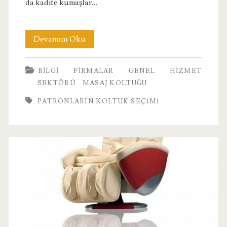
da kadife kumaşlar…
Patronların
Devamını Oku
Koltuk
BILGI
FIRMALAR
GENEL
HIZMET
Seçimi
SEKTÖRÜ
MASAJ KOLTUĞU
PATRONLARIN KOLTUK SEÇIMI