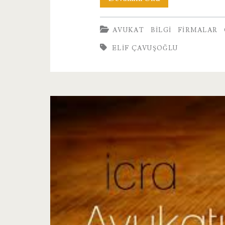
Çavuşoğlu
AVUKAT
BILGI
FIRMALAR
ELIF ÇAVUŞOĞLU