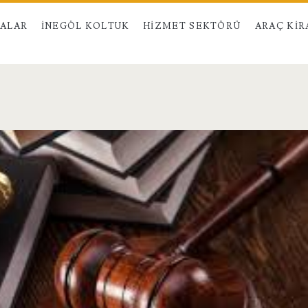
MALAR
İNEGÖL KOLTUK
HIZMET SEKTÖRÜ
ARAÇ KI
an>