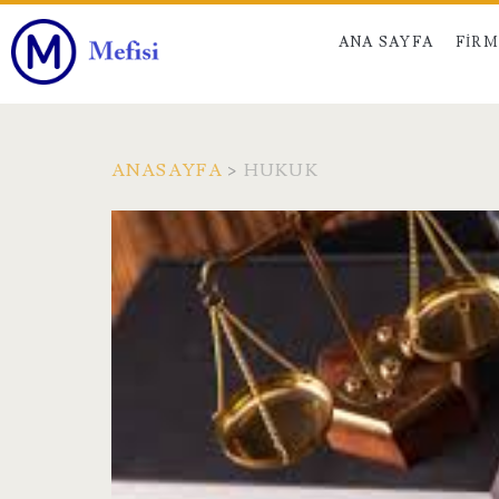
ANA SAYFA
FIR
ANASAYFA
>
HUKUK
Kategori:
<span>Hukuk</sp