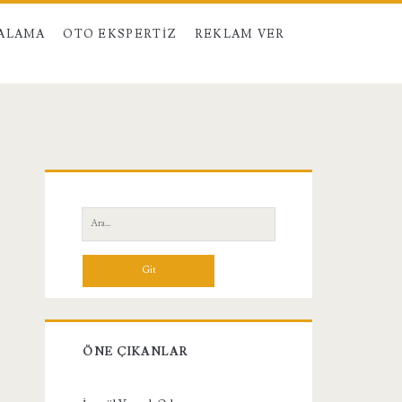
RALAMA
OTO EKSPERTIZ
REKLAM VER
Birincil
Yan
Ara:
Menü
ÖNE ÇIKANLAR